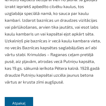
izrakt iepriekš apbedīto cilvēku kaulus, tos
uzglabāja speciālā namā, ko sauca par kaulu
kambari. Izdarot baznīcas un draudzes vizitācijas
vai pārlūkošanas, arvien tika jautāts, vai esot labs
kaulu kambaris un vai kapsētai ejot apkārt sēta.
Uzkalniņš pie baznīcas ir vecā kaulu kambara vieta,
no vecās Baznīcas kapsētas saglabājušies arī abi
vārtu stabi. Krimuldas – Raganas ceļam pretējā
pusē, aiz pļavām, atrodas vecā Putniņu kapsēta,
kas 19.gs. sākumā ierīkota Pētera kalnā. 1928.gadā
draudze Putniņu kapsētai uzcēla jaunus betona
vārtus ar krusta zīmi augšpusē.
Atpakaļ