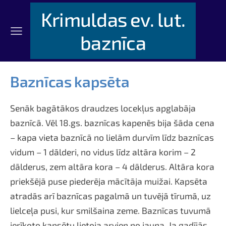
Krimuldas ev. lut.
baznīca
Baznīcas kapsēta
Senāk bagātākos draudzes locekļus apglabāja
baznīcā. Vēl 18.gs. baznīcas kapenēs bija šāda cena
– kapa vieta baznīcā no lielām durvīm līdz baznīcas
vidum – 1 dālderi, no vidus līdz altāra korim – 2
dālderus, zem altāra kora – 4 dālderus. Altāra kora
priekšējā puse piederēja mācītāja muižai. Kapsēta
atradās arī baznīcas pagalmā un tuvējā tīrumā, uz
lielceļa pusi, kur smilšaina zeme. Baznīcas tuvumā
ierīkoto kapsētu lietoja arvien no jauna. Ja gadījās