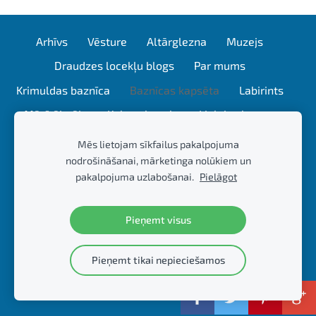
Arhīvs
Vēsture
Altārglezna
Muzejs
Draudzes locekļu blogs
Par mums
Krimuldas baznīca
Baznīcas kapsēta
Labirints
Mācītājmāja
Kubeseles ala
Lielais akmens
Plostnieku enkurkluči
Gaujas kapsēta
Mēs lietojam sīkfailus pakalpojuma
nodrošināšanai, mārketinga nolūkiem un
Kubeseles dabas taka
Mācītāja sleja
pakalpojuma uzlabošanai.
Pielāgot
Draugu blogs
Galerija
Ziedojumi
Kontakti
Sīkdatnes
Pieņemt visus
www.krimuldasbaznica.lv
Pieņemt tikai nepieciešamos