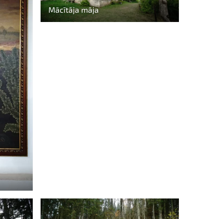
Mācītāja māja