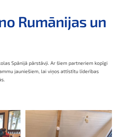
 no Rumānijas un
las Spānijā pārstāvji. Ar šiem partneriem kopīgi
mu jauniešiem, lai viņos attīstītu līderības
ās.