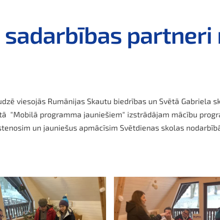
 sadarbības partneri
dzē viesojās Rumānijas Skautu biedrības un Svētā Gabriela sko
ktā "Mobilā programma jauniešiem" izstrādājam mācību program
tenosim un jauniešus apmācīsim Svētdienas skolas nodarbīb