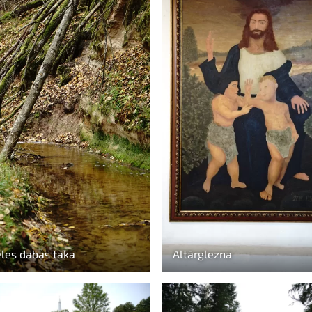
les dabas taka
Altārglezna