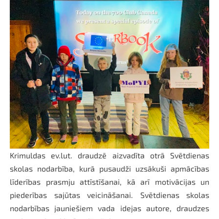
Krimuldas ev.lut. draudzē aizvadīta otrā Svētdienas
skolas nodarbība, kurā pusaudži uzsākuši apmācības
līderības prasmju attīstīšanai, kā arī motivācijas un
piederības sajūtas veicināšanai. Svētdienas skolas
nodarbības jauniešiem vada idejas autore, draudzes