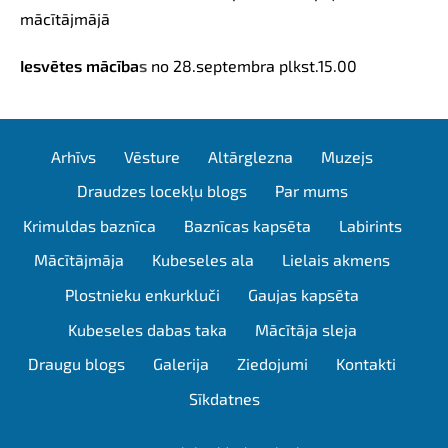
mācītājmājā
Iesvētes mācība
s
no 28.septembra
plkst.15.00
Arhīvs
Vēsture
Altārglezna
Muzejs
Draudzes locekļu blogs
Par mums
Krimuldas baznīca
Baznīcas kapsēta
Labirints
Mācītājmāja
Kubeseles ala
Lielais akmens
Plostnieku enkurkluči
Gaujas kapsēta
Kubeseles dabas taka
Mācītāja sleja
Draugu blogs
Galerija
Ziedojumi
Kontakti
Sīkdatnes