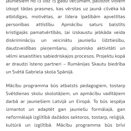
jauniešiem no 13 līdz 15 gadu vecumam, palīdzot viņiem
izkopt tādas prasmes, kas vērstas uz jaunā cilvēka kā
atbildīgas, motivētas, ar līdera īpašībām apveltītas
personības attīstību. Apmācību saturs balstīts
kristīgajās pamatvērtībās, lai izskaustu jebkāda veida
diskrimināciju un veicinātu jauniešu līdztiesību,
daudzveidības pieņemšanu, pilsonisko aktivitāti un
vēlmi iesaistīties sabiedriskajos procesos. Projektu kopā
ar draudzi īsteno partneri – Rumānijas Skautu biedrība
un Svētā Gabriela skola Spānijā.
Mācību programma būs atbalsts pedagogiem, tostarp
Svētdienas skolu skolotājiem, un apmācību vadītājiem
darbā ar jauniešiem Latvijā un Eiropā. To būs iespēja
izmantot un adaptēt gan jauniešu formālajā, gan
neformālajā izglītībā dažādos sektoros, tostarp, reliģijā,
kultūrā un izglītībā. Mācību programma būs brīvi