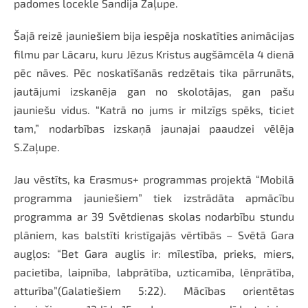
padomes locekle Sandija Zaļupe.
Šajā reizē jauniešiem bija iespēja noskatīties animācijas
filmu par Lācaru, kuru Jēzus Kristus augšāmcēla 4 dienā
pēc nāves. Pēc noskatīšanās redzētais tika pārrunāts,
jautājumi izskanēja gan no skolotājas, gan pašu
jauniešu vidus. “Katrā no jums ir milzīgs spēks, ticiet
tam,” nodarbības izskaņā jaunajai paaudzei vēlēja
S.Zaļupe.
Jau vēstīts, ka Erasmus+ programmas projektā “Mobilā
programma jauniešiem” tiek izstrādāta apmācību
programma ar 39 Svētdienas skolas nodarbību stundu
plāniem, kas balstīti kristīgajās vērtībās – Svētā Gara
augļos: “Bet Gara auglis ir: mīlestība, prieks, miers,
pacietība, laipnība, labprātība, uzticamība, lēnprātība,
atturība”(Galatiešiem 5:22). Mācības orientētas