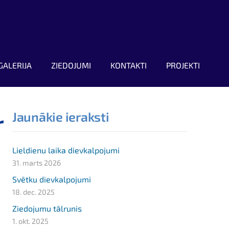
GALERIJA
ZIEDOJUMI
KONTAKTI
PROJEKTI
r
Jaunākie ieraksti
Lieldienu laika dievkalpojumi
31. marts 2026
Svētku dievkalpojumi
18. dec. 2025
Ziedojumu tālrunis
1. okt. 2025