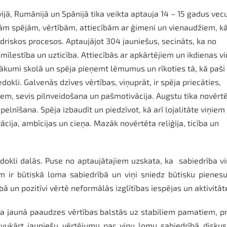
ijā, Rumānijā un Spānijā tika veikta aptauja 14 – 15 gadus vec
avām spējām, vērtībām, attiecībām ar ģimeni un vienaudžiem, k
edriskos procesos. Aptaujājot 304 jauniešus, secināts, ka n
o
mīlestība un uzticība. Attiecībās ar apkārtējiem un ikdienas v
anākumi skolā un spēja pieņemt lēmumus un rīkoties tā, kā paši
dokli. Galvenās dzīves vērtības, viņuprāt, ir spēja priecāties,
tiem, sevis pilnveidošana un pašmotivācija. Augstu tika novērt
elnīšana. Spēja izbaudīt un piedzīvot, kā arī lojalitāte viņiem 
cija, ambīcijas un cieņa. Mazāk novērtēta reliģija, ticība un
dokli dalās. Puse no aptaujātajiem uzskata, ka sabiedrība v
em ir būtiskā loma sabiedrībā un viņi sniedz būtisku piene
bā un pozitīvi vērtē neformālās izglītības iespējas un aktivitāt
ka jaunā paaudzes vērtības balstās uz stabiliem pamatiem, pr
 Savukārt jauniešu vērtējumu par viņu lomu sabiedrībā diskus