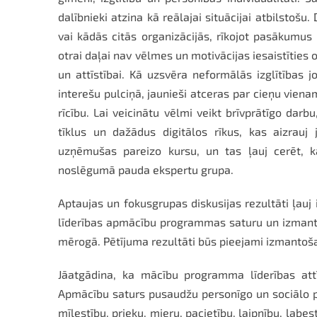
dalībnieki atzina kā reālajai situācijai atbilstošu
vai kādās citās organizācijās, rīkojot pasākumus
otrai daļai nav vēlmes un motivācijas iesaistīties
un attīstībai. Kā uzsvēra neformālās izglītības 
interešu pulciņā, jaunieši atceras par cieņu viena
rīcību. Lai veicinātu vēlmi veikt brīvprātīgo darb
tīklus un dažādus digitālos rīkus, kas aizrauj
uzņēmušas pareizo kursu, un tas ļauj cerēt, ka 
noslēgumā pauda ekspertu grupa.
Aptaujas un fokusgrupas diskusijas rezultāti ļauj 
līderības apmācību programmas saturu un izmanto
mērogā. Pētījuma rezultāti būs pieejami izmantoš
Jāatgādina, ka mācību programma līderības att
Apmācību saturs pusaudžu personīgo un sociālo pra
mīlestību, prieku, mieru, pacietību, laipnību, lab