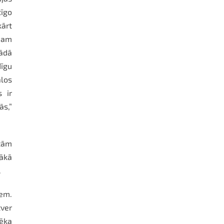
tīgo
kārt
umam
kādā
dīgu
ālos
s ir
ās,”
 tām
šākā
.
em.
tver
vēka