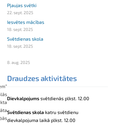
Pļaujas svētki
22. sept. 2025
Iesvētes mācības
18. sept. 2025
Svētdienas skola
18. sept. 2025
8. aug. 2025
Draudzes aktivitātes
em”
ālās
Dievkalpojums
svētdienās
plkst.
12.00
ekta
dāta
Svētdienas skola
katru svētdienu
ībās
dievkalpojuma laikā plkst. 12.00