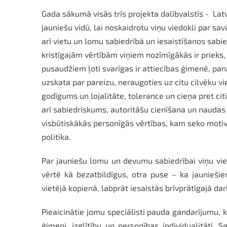
Gada sākumā visās trīs projekta dalībvalstīs - Latv
jauniešu vidū, lai noskaidrotu viņu viedokli par s
arī vietu un lomu sabiedrībā un iesaistīšanos sabi
kristīgajām vērtībām viņiem nozīmīgākās ir prieks, 
pusaudžiem
ļoti svarīgas ir attiecības ģimenē, p
uzskata par pareizu, neraugoties uz citu cilvēku vie
godīgums un lojalitāte, tolerance un cieņa pret ci
arī sabiedriskums, autoritāšu cienīšana un naudas p
visbūtiskākās personīgās vērtības, kam seko motivā
politika.
Par jauniešu lomu un devumu sabiedrībai viņu vie
vērtē kā bezatbildīgus, otra puse – ka jaunieši
vietējā kopienā, labprāt iesaistās brīvprātīgajā dar
Pieaicinātie jomu speciālisti pauda gandarījumu, 
ģimeni, izglītību un personības individualitāti.