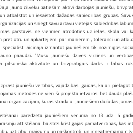
. Daļa jauno cilvēku patiešām aktīvi darbojas jauniešu, brīvprā
 un atbalstot un iesaistot dažādas sabiedrības grupas. Savu
 organizācijās un sniegt savu artavu vietējās sabiedrības lab
jomas pārstāvis, ne vienmēr, atrodoties uz ielas, skolā vai 
m pret otru un apkārtējiem, par manierēm , toleranci un atbil
u, speciālisti aicināja izmantot jauniešiem tik nozīmīgos soci
 jauno paaudzi. “Mūsu jauniešu dzīves virziens un vērtība
pilsoniskā aktivitāte un brīvprātīgais darbs ir labās rok
izprast jauniešu vērtības, vajadzības, gaidas, kā arī pielāgot
jamās metodes ne vien šī projekta ietvaros, bet daudz pla
anai organizācijām, kuras strādā ar jauniešiem dažādās jomās
īstīšanai paredzēta jauniešiem vecumā no 13 līdz 15 gadi
smju attīstīšanai balstīts kristīgajās pamatvērtībās, kas ie
estību, uzticību, maigumu un paškontroli, un ir neatņemama cil