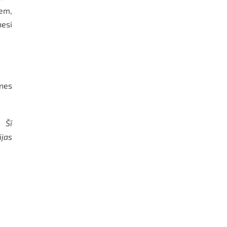
iem,
nesi
nes
 Šī
ijas