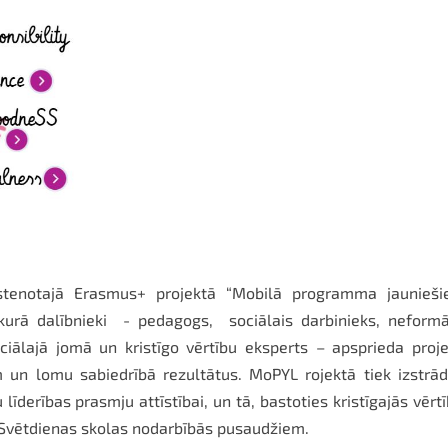
u īstenotajā Erasmus+ projektā “Mobilā programma jaunieši
 kurā dalībnieki - pedagogs, sociālais darbinieks, neform
sociālajā jomā un kristīgo vērtību eksperts – apsprieda proj
 un lomu sabiedrībā rezultātus. MoPYL rojektā tiek izstrā
derības prasmju attīstībai, un tā, bastoties kristīgajās vērt
s Svētdienas skolas nodarbībās pusaudžiem.