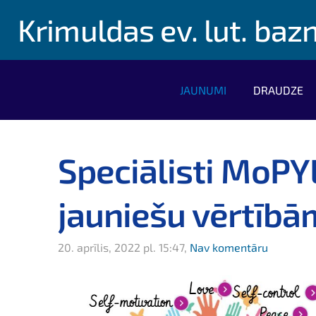
Krimuldas ev. lut. baz
JAUNUMI
DRAUDZE
Speciālisti MoPY
jauniešu vērtībā
20. aprīlis, 2022 pl. 15:47,
Nav komentāru