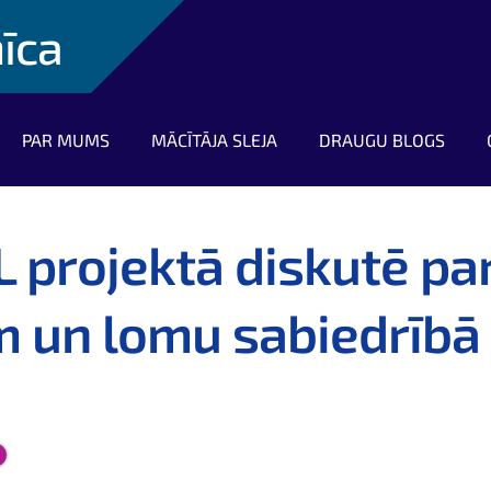
nīca
PAR MUMS
MĀCĪTĀJA SLEJA
DRAUGU BLOGS
L projektā diskutē pa
m un lomu sabiedrībā