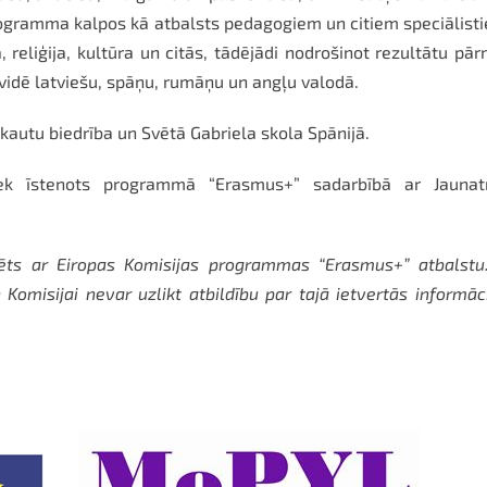
ogramma kalpos kā atbalsts pedagogiem un citiem speciālist
 reliģija, kultūra un citās, tādējādi nodrošinot rezultātu pār
 vidē latviešu, spāņu, rumāņu un angļu valodā.
kautu biedrība un Svētā Gabriela skola Spānijā.
tiek īstenots programmā “Erasmus+” sadarbībā ar Jaunat
ēts ar Eiropas Komisijas programmas “Erasmus+” atbalstu.
 Komisijai nevar uzlikt atbildību par tajā ietvertās informāc