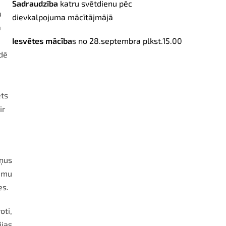
Sadraudzība
katru svētdienu pēc
u
dievkalpojuma mācītājmājā
ā
Iesvētes mācība
s
no 28.septembra
plkst.15.00
idē
ēts
ir
iņus
sumu
es.
oti,
ijas