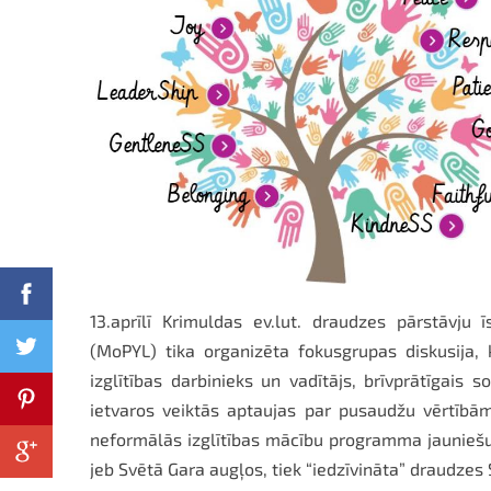
13.aprīlī Krimuldas ev.lut. draudzes pārstāvj
(MoPYL) tika organizēta fokusgrupas diskusija,
izglītības darbinieks un vadītājs, brīvprātīgais 
ietvaros veiktās aptaujas par pusaudžu vērtībām
neformālās izglītības mācību programma jauniešu lī
jeb Svētā Gara augļos, tiek “iedzīvināta” draudze