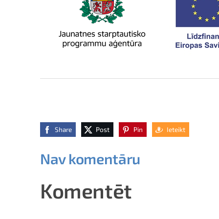
Share
Post
Pin
Ieteikt
Nav komentāru
Komentēt