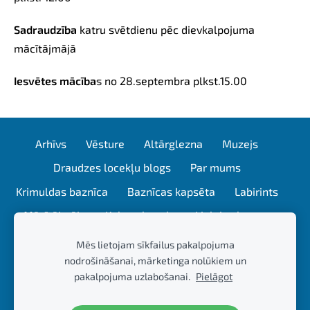
Sadraudzība
katru svētdienu pēc dievkalpojuma
mācītājmājā
Iesvētes mācība
s
no 28.septembra
plkst.15.00
Arhīvs
Vēsture
Altārglezna
Muzejs
Draudzes locekļu blogs
Par mums
Krimuldas baznīca
Baznīcas kapsēta
Labirints
Mācītājmāja
Kubeseles ala
Lielais akmens
Plostnieku enkurkluči
Gaujas kapsēta
Mēs lietojam sīkfailus pakalpojuma
nodrošināšanai, mārketinga nolūkiem un
Kubeseles dabas taka
Mācītāja sleja
pakalpojuma uzlabošanai.
Pielāgot
Draugu blogs
Galerija
Ziedojumi
Kontakti