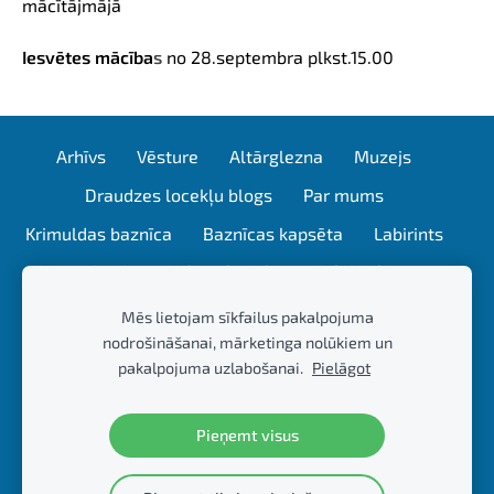
mācītājmājā
Iesvētes mācība
s
no 28.septembra
plkst.15.00
Arhīvs
Vēsture
Altārglezna
Muzejs
Draudzes locekļu blogs
Par mums
Krimuldas baznīca
Baznīcas kapsēta
Labirints
Mācītājmāja
Kubeseles ala
Lielais akmens
Plostnieku enkurkluči
Gaujas kapsēta
Mēs lietojam sīkfailus pakalpojuma
nodrošināšanai, mārketinga nolūkiem un
Kubeseles dabas taka
Mācītāja sleja
pakalpojuma uzlabošanai.
Pielāgot
Draugu blogs
Galerija
Ziedojumi
Kontakti
Sīkdatnes
Pieņemt visus
www.krimuldasbaznica.lv