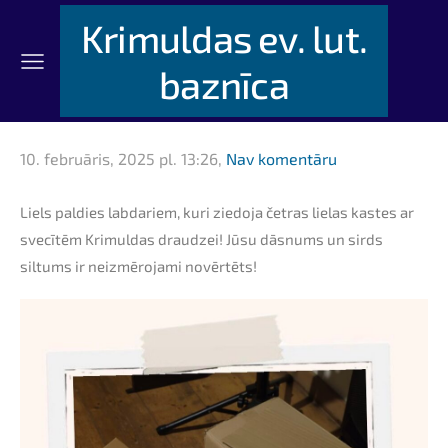
Krimuldas ev. lut.
baznīca
10. februāris, 2025 pl. 13:26,
Nav komentāru
Liels paldies labdariem, kuri ziedoja četras lielas kastes ar
svecītēm Krimuldas draudzei! Jūsu dāsnums un sirds
siltums ir neizmērojami novērtēts!